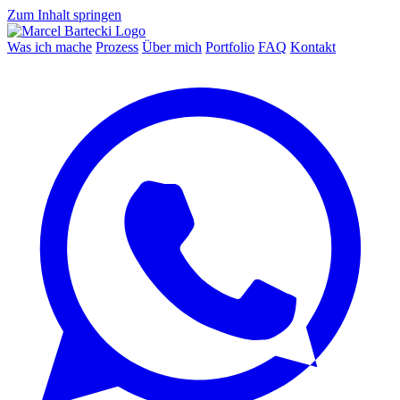
Zum Inhalt springen
Was ich mache
Prozess
Über mich
Portfolio
FAQ
Kontakt