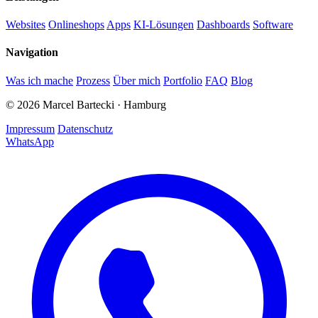
Websites
Onlineshops
Apps
KI-Lösungen
Dashboards
Software
Navigation
Was ich mache
Prozess
Über mich
Portfolio
FAQ
Blog
©
2026
Marcel Bartecki · Hamburg
Impressum
Datenschutz
WhatsApp