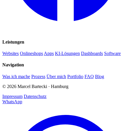
Leistungen
Websites
Onlineshops
Apps
KI-Lösungen
Dashboards
Software
Navigation
Was ich mache
Prozess
Über mich
Portfolio
FAQ
Blog
©
2026
Marcel Bartecki · Hamburg
Impressum
Datenschutz
WhatsApp