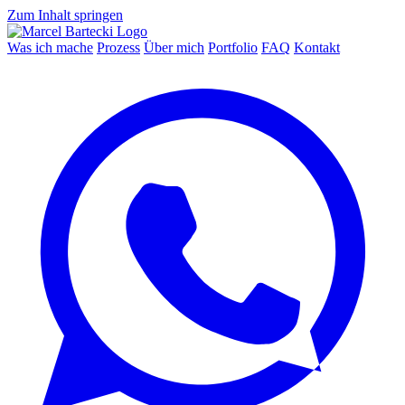
Zum Inhalt springen
Was ich mache
Prozess
Über mich
Portfolio
FAQ
Kontakt